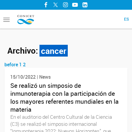
Facebook
Twitter
Instagram
YouTube
LinkedIn
ES
Toggle
navigation
Archivo:
cancer
before
1
2
Navegador de artículos
15/10/2022 | News
Se realizó un simposio de
inmunoterapia con la participación de
los mayores referentes mundiales en la
materia
En el auditorio del Centro Cultural de la Ciencia
(C3) se realizó el simposio internacional
“Inmunoterapia 2022: Nuevos Horizontes”, que