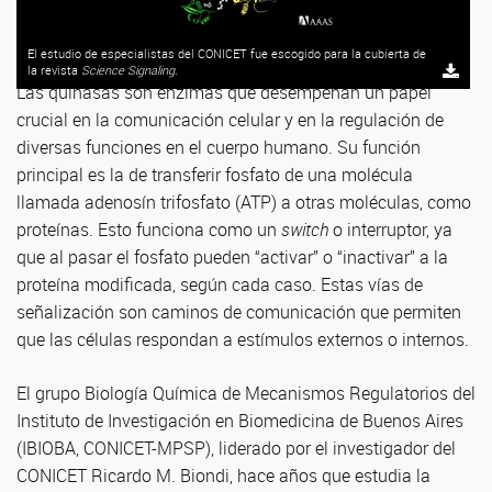
El estudio de especialistas del CONICET fue escogido para la cubierta de
la revista
Science Signaling
.
Las quinasas son enzimas que desempeñan un papel
crucial en la comunicación celular y en la regulación de
diversas funciones en el cuerpo humano. Su función
principal es la de transferir fosfato de una molécula
llamada adenosín trifosfato (ATP) a otras moléculas, como
proteínas. Esto funciona como un
switch
o interruptor, ya
que al pasar el fosfato pueden “activar” o “inactivar” a la
proteína modificada, según cada caso. Estas vías de
señalización son caminos de comunicación que permiten
que las células respondan a estímulos externos o internos.
El grupo Biología Química de Mecanismos Regulatorios del
Instituto de Investigación en Biomedicina de Buenos Aires
(IBIOBA, CONICET-MPSP), liderado por el investigador del
CONICET Ricardo M. Biondi, hace años que estudia la