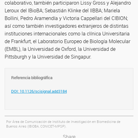
colaborativo, también participaron Lissy Gross y Alejandro
Leroux del IBioBA; Sebastián Klinke del IIBBA; Mariela
Bollini, Pedro Aramendía y Victoria Cappellari del CIBION;
así como también investigadores extranjeros de distintas
instituciones internacionales como la clínica Universitaria
de Frankfurt, el Laboratorio Europeo de Biología Molecular
(EMBL), la Universidad de Oxford, la Universidad de
Pittsburgh y la Universidad de Singapur.
Referencia bibliográfica
DOI: 10.1126/scisignal.add3184
Por Área de Comunicación de Instituto de Investigación en Biomedicina de
Buenos Aires (IBIOBA, CONICET-MPSP).
Share