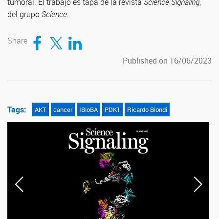
tumoral. El trabajo es tapa de la revista
Science Signaling
,
del grupo
Science
.
Compartir en Facebook
Compartir en Twitter
Compartir en LinkedIn
Share
Published on 16/06/2023
Tags:
AKT
cancer
IBioBA
PDK1
Ricardo Biondi