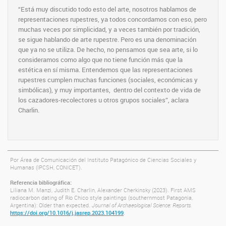
“Está muy discutido todo esto del arte, nosotros hablamos de
representaciones rupestres, ya todos concordamos con eso, pero
muchas veces por simplicidad, y a veces también por tradición,
se sigue hablando de arte rupestre. Pero es una denominación
que ya no se utiliza. De hecho, no pensamos que sea arte, si lo
consideramos como algo que no tiene función más que la
estética en sí misma. Entendemos que las representaciones
rupestres cumplen muchas funciones (sociales, económicas y
simbólicas), y muy importantes, dentro del contexto de vida de
los cazadores-recolectores u otros grupos sociales”, aclara
Charlin.
Por Área de Comunicación del Instituto Patagónico de Ciencias Sociales y
Humanas (IPCSH, CONICET).
Referencia bibliográfica:
Liliana M. Manzi, Judith E. Charlin, Alexander Cherkinsky (2023). First AMS
radiocarbon dating of Río Chico style paintings (southernmost Patagonia,
Argentina): Older than expected.
Journal of Archaeological Science: Reports.
https://doi.org/10.1016/j.jasrep.2023.104199
.