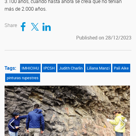
3.100 años, cuando hasta ahora se creía que no tenían
más de 2.000 años.
Compartir en Facebook
Compartir en Twitter
Compartir en LinkedIn
Share
Published on 28/12/2023
Tags:
IMHICIHU
IPCSH
Judith Charlin
Liliana Manzi
Pali Aike
pinturas rupestres