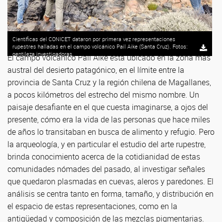
Científicas del CONICET dataron por primera vez representaciones
rupestres halladas en el campo volcánico Pail Aike (Santa Cruz). Fotos:
gentileza investigadoras.
El campo volcánico Pali Aike está ubicado en la zona más
austral del desierto patagónico, en el límite entre la
provincia de Santa Cruz y la región chilena de Magallanes,
a pocos kilómetros del estrecho del mismo nombre. Un
paisaje desafiante en el que cuesta imaginarse, a ojos del
presente, cómo era la vida de las personas que hace miles
de años lo transitaban en busca de alimento y refugio. Pero
la arqueología, y en particular el estudio del arte rupestre,
brinda conocimiento acerca de la cotidianidad de estas
comunidades nómades del pasado, al investigar señales
que quedaron plasmadas en cuevas, aleros y paredones. El
análisis se centra tanto en forma, tamaño, y distribución en
el espacio de estas representaciones, como en la
antigüedad y composición de las mezclas pigmentarias.