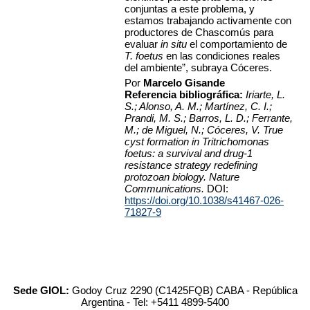
conjuntas a este problema, y
estamos trabajando activamente con
productores de Chascomús para
evaluar
in situ
el comportamiento de
T. foetus
en las condiciones reales
del ambiente”, subraya Cóceres.
Por
Marcelo Gisande
Referencia bibliográfica:
Iriarte, L.
S.; Alonso, A. M.; Martínez, C. I.;
Prandi, M. S.; Barros, L. D.; Ferrante,
M.; de Miguel, N.; Cóceres, V. True
cyst formation in Tritrichomonas
foetus: a survival and drug-1
resistance strategy redefining
protozoan biology. Nature
Communications.
DOI:
https://doi.org/10.1038/s41467-026-
71827-9
Sede GIOL:
Godoy Cruz 2290 (C1425FQB) CABA - República
Argentina - Tel: +5411 4899-5400