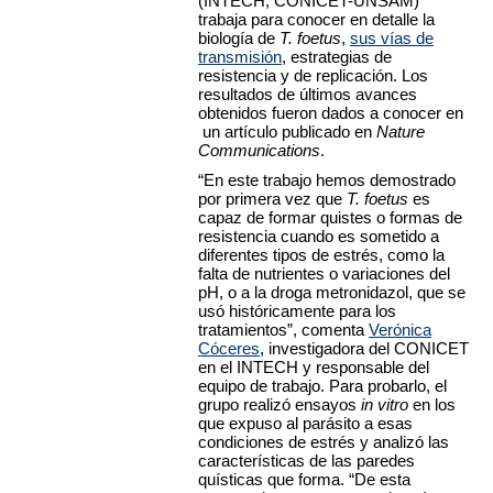
(INTECH, CONICET-UNSAM)
trabaja para conocer en detalle la
biología de
T. foetus
,
sus vías de
transmisión
, estrategias de
resistencia y de replicación. Los
resultados de últimos avances
obtenidos fueron dados a conocer en
un artículo publicado en
Nature
Communications
.
“En este trabajo hemos demostrado
por primera vez que
T. foetus
es
capaz de formar quistes o formas de
resistencia cuando es sometido a
diferentes tipos de estrés, como la
falta de nutrientes o variaciones del
pH, o a la droga metronidazol, que se
usó históricamente para los
tratamientos”, comenta
Verónica
Cóceres
, investigadora del CONICET
en el INTECH y responsable del
equipo de trabajo. Para probarlo, el
grupo realizó ensayos
in vitro
en los
que expuso al parásito a esas
condiciones de estrés y analizó las
características de las paredes
quísticas que forma. “De esta