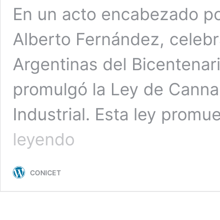
En un acto encabezado por
Alberto Fernández, celebr
Argentinas del Bicentenar
promulgó la Ley de Canna
Industrial. Esta ley promu
Se
leyendo
promulgó
la
Ley
CONICET
de
Cannabis
Medicinal
y
Cáñamo