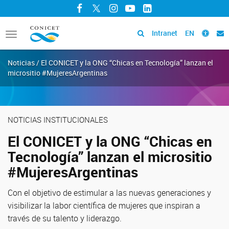
Facebook
Twitter
Instagram
YouTube
LinkedIn
Intranet
EN
Toggle
navigation
Noticias / El CONICET y la ONG “Chicas en Tecnología” lanzan el
micrositio #MujeresArgentinas
NOTICIAS INSTITUCIONALES
El CONICET y la ONG “Chicas en
Tecnología” lanzan el micrositio
#MujeresArgentinas
Con el objetivo de estimular a las nuevas generaciones y
visibilizar la labor científica de mujeres que inspiran a
través de su talento y liderazgo.