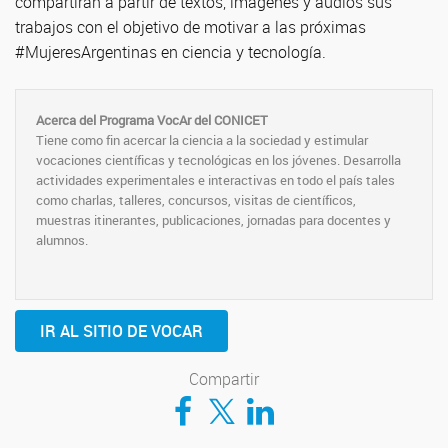
compartirán a partir de textos, imágenes y audios sus
trabajos con el objetivo de motivar a las próximas
#MujeresArgentinas en ciencia y tecnología.
Acerca del Programa VocAr del CONICET
Tiene como fin acercar la ciencia a la sociedad y estimular
vocaciones científicas y tecnológicas en los jóvenes. Desarrolla
actividades experimentales e interactivas en todo el país tales
como charlas, talleres, concursos, visitas de científicos,
muestras itinerantes, publicaciones, jornadas para docentes y
alumnos.
IR AL SITIO DE VOCAR
Compartir
Compartir en Facebook
Compartir en Twitter
Compartir en LinkedIn