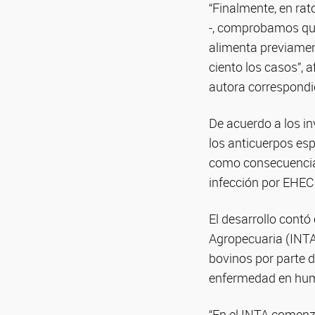
“Finalmente, en ra
-, comprobamos que 
alimenta previament
ciento los casos”, a
autora correspondie
De acuerdo a los in
los anticuerpos es
como consecuencia 
infección por EHEC y
El desarrollo contó 
Agropecuaria (INTA)
bovinos por parte d
enfermedad en hu
“En el INTA comenz