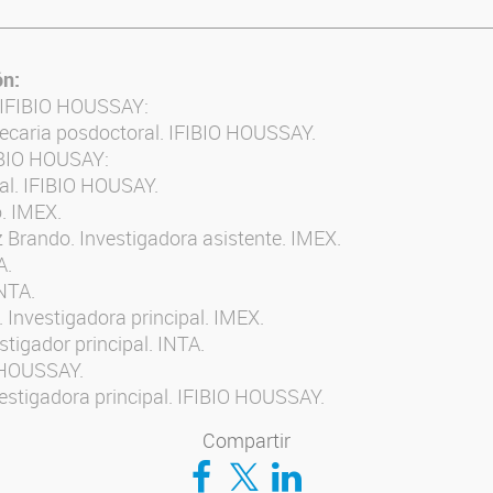
ón:
 IFIBIO HOUSSAY:
Becaria posdoctoral. IFIBIO HOUSSAY.
FIBIO HOUSAY:
l. IFIBIO HOUSAY.
o. IMEX.
Brando. Investigadora asistente. IMEX.
A.
NTA.
 Investigadora principal. IMEX.
stigador principal. INTA.
O HOUSSAY.
nvestigadora principal. IFIBIO HOUSSAY.
Compartir
Compartir en Facebook
Compartir en Twitter
Compartir en LinkedIn