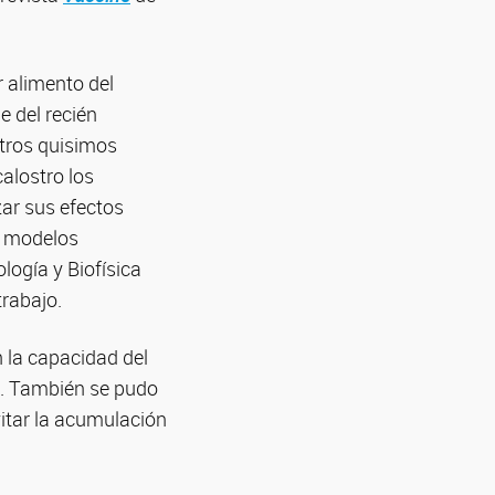
r alimento del
e del recién
tros quisimos
alostro los
zar sus efectos
s modelos
ología y Biofísica
rabajo.
 la capacidad del
s. También se pudo
itar la acumulación