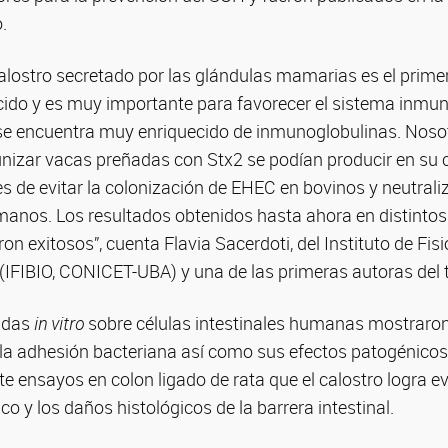
.
alostro secretado por las glándulas mamarias es el prime
cido y es muy importante para favorecer el sistema inmun
se encuentra muy enriquecido de inmunoglobulinas. Noso
unizar vacas preñadas con Stx2 se podían producir en su c
 de evitar la colonización de EHEC en bovinos y neutrali
anos. Los resultados obtenidos hasta ahora en distinto
n exitosos”, cuenta Flavia Sacerdoti, del Instituto de Fisi
IFIBIO, CONICET-UBA) y una de las primeras autoras del t
zadas
in vitro
sobre células intestinales humanas mostraron
ir la adhesión bacteriana así como sus efectos patogénico
 ensayos en colon ligado de rata que el calostro logra ev
co y los daños histológicos de la barrera intestinal.