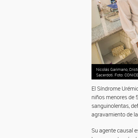
Nicolás Garimano, Cristi
Sacerdoti. Foto: CONICE
El Síndrome Urémic
niños menores de 5
sanguinolentas, def
agravamiento de la
Su agente causal e