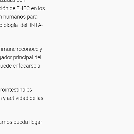
ción de EHEC en los
 en humanos para
obiología del INTA-
rinmune reconoce y
gador principal del
puede enfocarse a
rointestinales
 y actividad de las
lamos pueda llegar