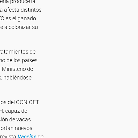
eria produce la
ca afecta distintos
HEC es el ganado
e a colonizar su
tratamientos de
no de los países
 Ministerio de
s, habiéndose
arios del CONICET
H, capaz de
ción de vacas
aportan nuevos
 revista
Vaccine
de