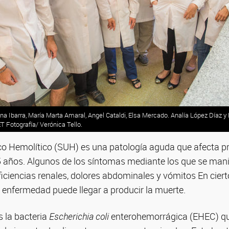
na Ibarra, María Marta Amaral, Angel Cataldi, Elsa Mercado. Analía López Díaz y 
T Fotografía/ Verónica Tello.
o Hemolítico (SUH) es una patología aguda que afecta p
 años. Algunos de los síntomas mediante los que se mani
iciencias renales, dolores abdominales y vómitos En ciert
 enfermedad puede llegar a producir la muerte.
s la bacteria
Escherichia coli
enterohemorrágica (EHEC) que