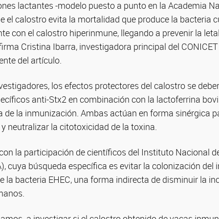
tones lactantes -modelo puesto a punto en la Academia N
el calostro evita la mortalidad que produce la bacteria 
e con el calostro hiperinmune, llegando a prevenir la leta
firma Cristina Ibarra, investigadora principal del CONICET 
nte del artículo.
vestigadores, los efectos protectores del calostro se deber
pecíficos anti-Stx2 en combinación con la lactoferrina bo
de la inmunización. Ambas actúan en forma sinérgica pa
 neutralizar la citotoxicidad de la toxina.
con la participación de científicos del Instituto Nacional 
, cuya búsqueda específica es evitar la colonización del i
e la bacteria EHEC, una forma indirecta de disminuir la inc
manos.
amos a investigar si el calostro obtenido de vacas inmu