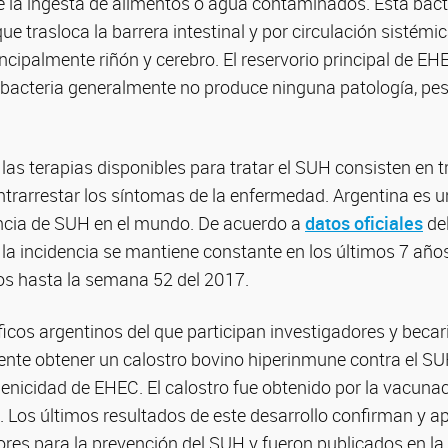
 la ingesta de alimentos o agua contaminados. Esta bact
ue trasloca la barrera intestinal y por circulación sistémi
ncipalmente riñón y cerebro. El reservorio principal de E
a bacteria generalmente no produce ninguna patología, pes
as terapias disponibles para tratar el SUH consisten en 
ontrarrestar los síntomas de la enfermedad. Argentina es u
ncia de SUH en el mundo. De acuerdo a
datos oficiales
del
 la incidencia se mantiene constante en los últimos 7 año
os hasta la semana 52 del 2017.
ficos argentinos del que participan investigadores y bec
ente obtener un calostro bovino hiperinmune contra el SU
genicidad de EHEC. El calostro fue obtenido por la vacuna
. Los últimos resultados de este desarrollo confirman y 
res para la prevención del SUH y fueron publicados en la