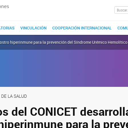
ones
TORIAS
VINCULACIÓN
COOPERACIÓN INTERNACIONAL
COMU
alostro hiperinmune para la prevención del Síndrome Urémico Hemolítico
 DE LA SALUD
cos del CONICET desarroll
 hiperinmune para la pre