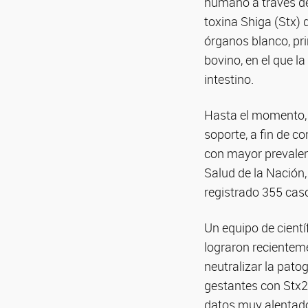
humano a través de
toxina Shiga (Stx) q
órganos blanco, pri
bovino, en el que l
intestino.
Hasta el momento, l
soporte, a fin de c
con mayor prevale
Salud de la Nación,
registrado 355 cas
Un equipo de cientí
lograron recientem
neutralizar la pato
gestantes con Stx2
datos muy alentado