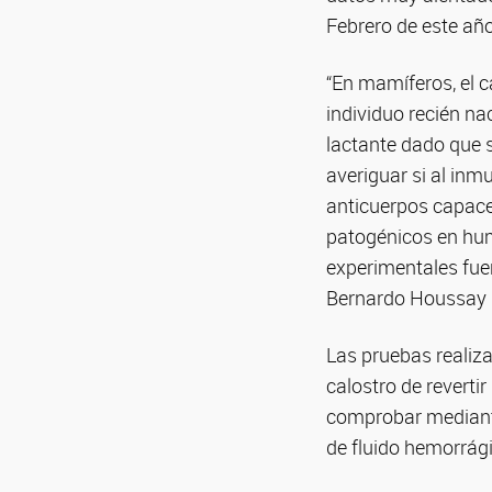
Febrero de este año
“En mamíferos, el c
individuo recién na
lactante dado que 
averiguar si al inm
anticuerpos capaces
patogénicos en hum
experimentales fuero
Bernardo Houssay (
Las pruebas reali
calostro de revert
comprobar mediante
de fluido hemorrági