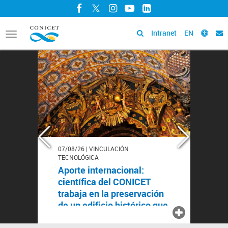
Facebook
Twitter
Instagram
YouTube
LinkedIn
Intranet
EN
Toggle
navigation
Página
de
inicio
de
CONICET
07/08/26 | VINCULACIÓN
TECNOLÓGICA
Aporte internacional:
científica del CONICET
trabaja en la preservación
de un edificio histórico que
podría ser declarado