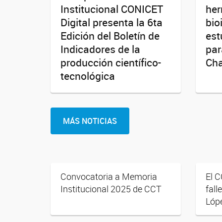
Institucional CONICET
her
Digital presenta la 6ta
bio
Edición del Boletín de
est
Indicadores de la
par
producción científico-
Ch
tecnológica
MÁS NOTICIAS
Convocatoria a Memoria
El 
Institucional 2025 de CCT
fall
Lóp