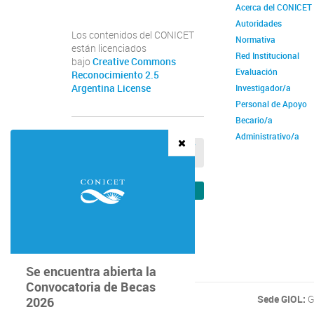
Acerca del CONICET
Autoridades
Los contenidos del CONICET
Normativa
están licenciados
Red Institucional
bajo
Creative Commons
Evaluación
Reconocimiento 2.5
Argentina License
Investigador/a
Personal de Apoyo
Becario/a
Administrativo/a
Comunicación
VER REGISTRO DE OBSEQUIOS Y
VIAJES DE FUNCIONARIOS
Institucional
VER VERIFICADOR DE RECIBOS
Se encuentra abierta la
Convocatoria de Becas
Sede GIOL:
G
2026