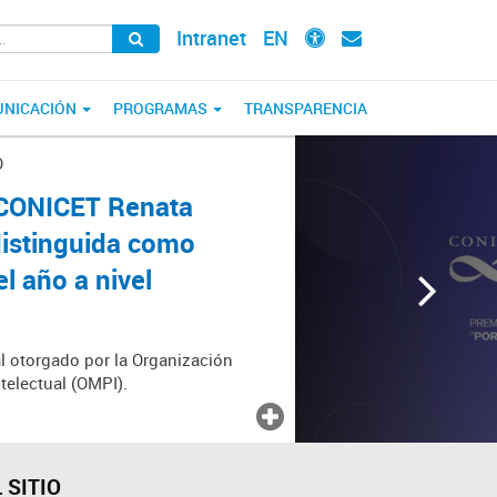
Intranet
EN
NICACIÓN
PROGRAMAS
TRANSPARENCIA
O
l CONICET Renata
distinguida como
 año a nivel
l otorgado por la Organización
telectual (OMPI).
 SITIO