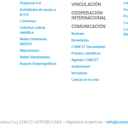
Proyectos I+D
Cie
VINCULACIÓN
Actividades de apoyo a
Vo
COOPERACIÓN
la I+D
Pr
INTERNACIONAL
Convenios
Co
COMUNICACIÓN
Solicitud colecta
Co
científica
Noticias
Ma
Redes Orientadas
Novedades
(RIOSP)
CONICET Documental
Repositorios
Premios científicos
Redes Disciplinares
Agenda CONICET
Buques Oceanográficos
Audiovisual
Iniciativas
Ciencia en tu vida
odoy Cruz 2290 (C1425FQB) CABA – República Argentina –
info@conice