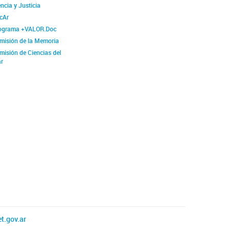
ncia y Justicia
cAr
ograma +VALOR.Doc
misión de la Memoria
misión de Ciencias del
r
t.gov.ar