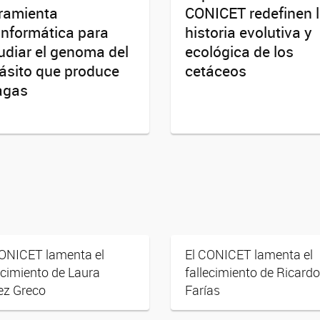
ramienta
CONICET redefinen 
informática para
historia evolutiva y
udiar el genoma del
ecológica de los
ásito que produce
cetáceos
agas
CONICET lamenta el
El CONICET lamenta el
ecimiento de Laura
fallecimiento de Ricardo
ez Greco
Farías