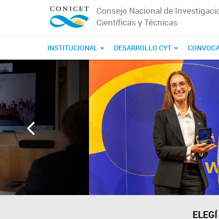
Consejo Nacional de Investigaci
Científicas y Técnicas
INSTITUCIONAL
DESARROLLO CYT
CONVOCA
Página
de
inicio
de
CONICET
ELEGÍ