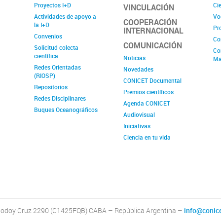
Proyectos I+D
Cie
VINCULACIÓN
Actividades de apoyo a
Vo
COOPERACIÓN
la I+D
Pr
INTERNACIONAL
Convenios
Co
COMUNICACIÓN
Solicitud colecta
Co
científica
Noticias
Ma
Redes Orientadas
Novedades
(RIOSP)
CONICET Documental
Repositorios
Premios científicos
Redes Disciplinares
Agenda CONICET
Buques Oceanográficos
Audiovisual
Iniciativas
Ciencia en tu vida
odoy Cruz 2290 (C1425FQB) CABA – República Argentina –
info@conice