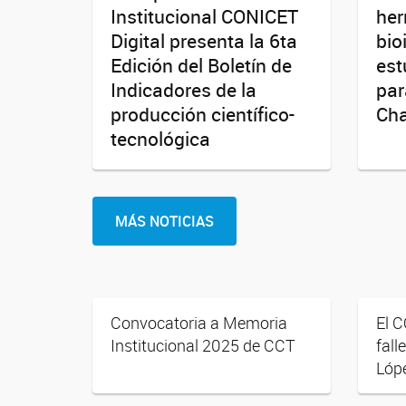
Institucional CONICET
her
Digital presenta la 6ta
bio
Edición del Boletín de
est
Indicadores de la
par
producción científico-
Ch
tecnológica
MÁS NOTICIAS
Convocatoria a Memoria
El 
Institucional 2025 de CCT
fall
Lóp