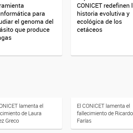
ramienta
CONICET redefinen 
informática para
historia evolutiva y
udiar el genoma del
ecológica de los
ásito que produce
cetáceos
agas
CONICET lamenta el
El CONICET lamenta el
ecimiento de Laura
fallecimiento de Ricardo
ez Greco
Farías