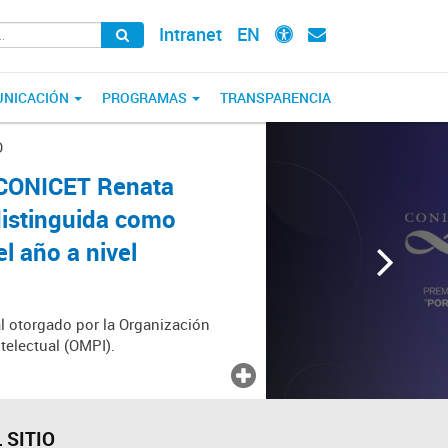
Intranet
EN
NICACIÓN
PROGRAMAS
TRANSPARENCIA
O
l CONICET Renata
distinguida como
 año a nivel
l otorgado por la Organización
telectual (OMPI).
 SITIO