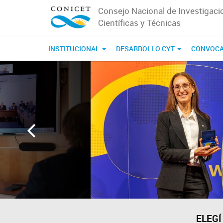
Consejo Nacional de Investigaci
Científicas y Técnicas
INSTITUCIONAL
DESARROLLO CYT
CONVOCA
Página
de
inicio
de
CONICET
ELEGÍ