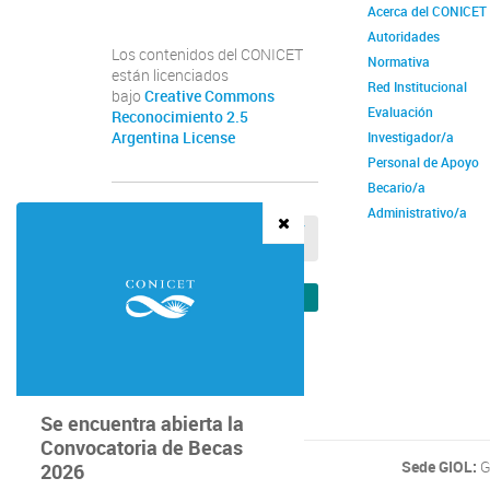
Acerca del CONICET
Autoridades
Los contenidos del CONICET
Normativa
están licenciados
Red Institucional
bajo
Creative Commons
Evaluación
Reconocimiento 2.5
Argentina License
Investigador/a
Personal de Apoyo
Becario/a
Administrativo/a
Comunicación
VER REGISTRO DE OBSEQUIOS Y
VIAJES DE FUNCIONARIOS
Institucional
VER VERIFICADOR DE RECIBOS
Se encuentra abierta la
Convocatoria de Becas
Sede GIOL:
G
2026