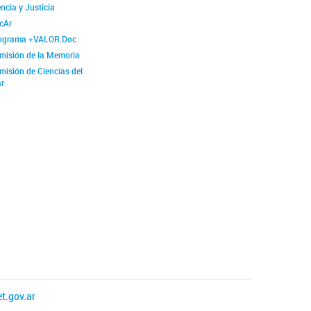
ncia y Justicia
cAr
ograma +VALOR.Doc
misión de la Memoria
misión de Ciencias del
r
t.gov.ar