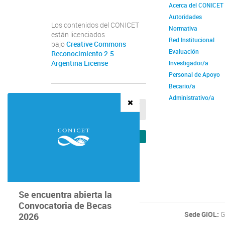
Acerca del CONICET
Autoridades
Los contenidos del CONICET
Normativa
están licenciados
Red Institucional
bajo
Creative Commons
Evaluación
Reconocimiento 2.5
Argentina License
Investigador/a
Personal de Apoyo
Becario/a
Administrativo/a
Comunicación
VER REGISTRO DE OBSEQUIOS Y
VIAJES DE FUNCIONARIOS
Institucional
VER VERIFICADOR DE RECIBOS
Se encuentra abierta la
Convocatoria de Becas
Sede GIOL:
G
2026