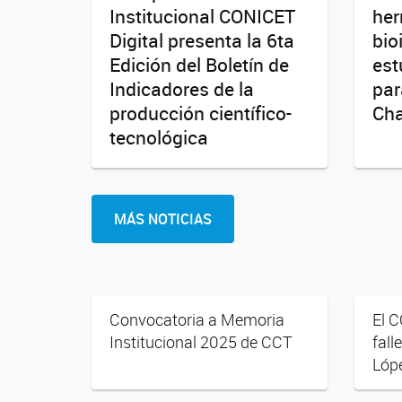
Institucional CONICET
her
Digital presenta la 6ta
bio
Edición del Boletín de
est
Indicadores de la
par
producción científico-
Ch
tecnológica
MÁS NOTICIAS
Convocatoria a Memoria
El 
Institucional 2025 de CCT
fall
Lóp