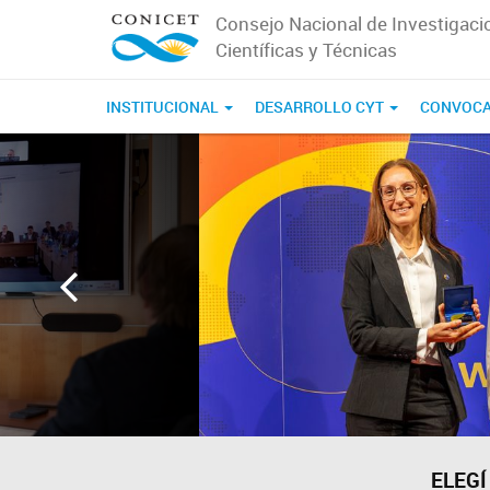
Consejo Nacional de Investigaci
Científicas y Técnicas
INSTITUCIONAL
DESARROLLO CYT
CONVOCA
Página
de
inicio
de
CONICET
ELEGÍ