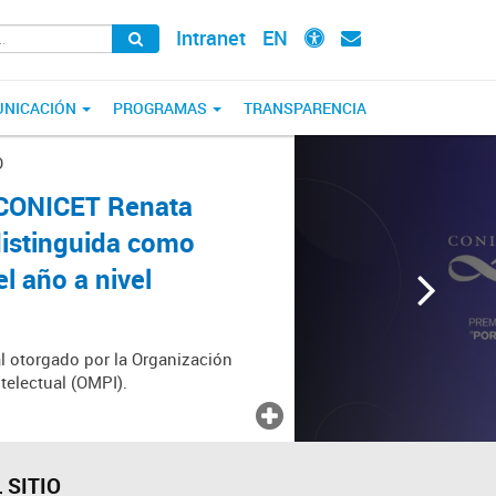
Intranet
EN
NICACIÓN
PROGRAMAS
TRANSPARENCIA
O
l CONICET Renata
distinguida como
 año a nivel
l otorgado por la Organización
telectual (OMPI).
 SITIO