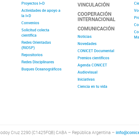
Proyectos I+D
Cie
VINCULACIÓN
Actividades de apoyo a
Vo
COOPERACIÓN
la I+D
Pr
INTERNACIONAL
Convenios
Co
COMUNICACIÓN
Solicitud colecta
Co
científica
Noticias
Ma
Redes Orientadas
Novedades
(RIOSP)
CONICET Documental
Repositorios
Premios científicos
Redes Disciplinares
Agenda CONICET
Buques Oceanográficos
Audiovisual
Iniciativas
Ciencia en tu vida
odoy Cruz 2290 (C1425FQB) CABA – República Argentina –
info@conice