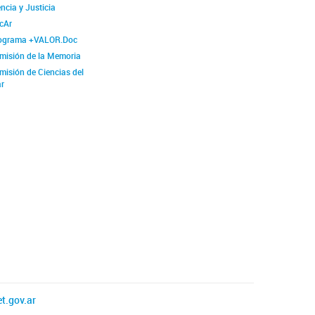
ncia y Justicia
cAr
ograma +VALOR.Doc
misión de la Memoria
misión de Ciencias del
r
t.gov.ar