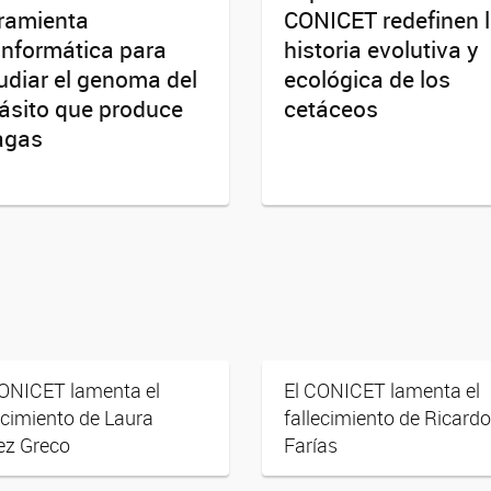
ramienta
CONICET redefinen 
informática para
historia evolutiva y
udiar el genoma del
ecológica de los
ásito que produce
cetáceos
agas
CONICET lamenta el
El CONICET lamenta el
ecimiento de Laura
fallecimiento de Ricardo
ez Greco
Farías